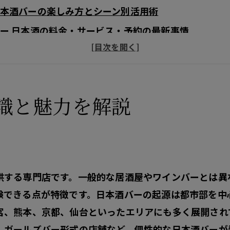
本酒バーの楽しみ方とシーン別活用術
ー 日本酒の料金・サービス・予約の最新事情
本酒バー選びで失敗しない！比較ポイントとチェック
際に訪れた人の口コミ・体験談から見る日本酒バーの
クセス
識と魅力を解説
供する専門店です。一般的な居酒屋やワインバーとは異
験できる点が特徴です。日本酒バーの起源は都市部を中
宮、熊本、京都、仙台といったエリアにも多く展開され
、ガールズバー形式の店舗など、個性的な日本酒バーが