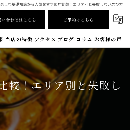
を楽しむ基礎知識から人気おすすめ店比較！エリア別と失敗しない選び方
問い合わせはこちら
ご予約はこちら
報
当店の特徴
アクセス
ブログ
コラム
お客様の声
シガー
ワイン
比較！エリア別と失敗し
接待
喫煙
おしゃれ