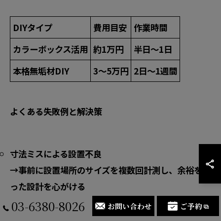
DIYタイプ
費用目安
作業時間
カラーボックス活用
約1万円
半日〜1日
本格無垢材DIY
3〜5万円
2日〜1週間
よくある失敗例と解決策
寸法ミスによる設置不良
→事前に設置場所のサイズを複数回計測し、余裕を持
った設計を心がける
03-6380-8026
お問い合わせ
ご予約
天板や脚部の強度不足