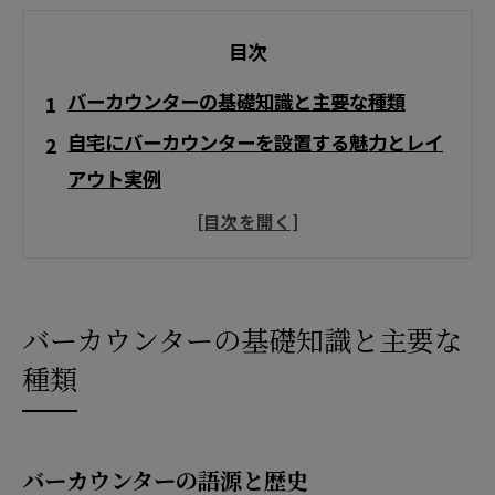
目次
バーカウンターの基礎知識と主要な種類
自宅にバーカウンターを設置する魅力とレイ
アウト実例
バーカウンターのサイズ・高さ・寸法・選び
方のポイント
バーカウンターDIY・自作の方法と実例・費
用
バーカウンターの基礎知識と主要な
バーカウンターのある店舗・飲食店の事例と
種類
集客
アクセス
バーカウンターの語源と歴史