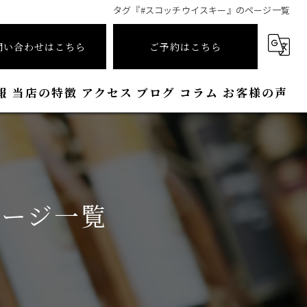
タグ『#スコッチウイスキー』のページ一覧
問い合わせはこちら
ご予約はこちら
報
当店の特徴
アクセス
ブログ
コラム
お客様の声
シガー
ワイン
ページ一覧
接待
喫煙
おしゃれ