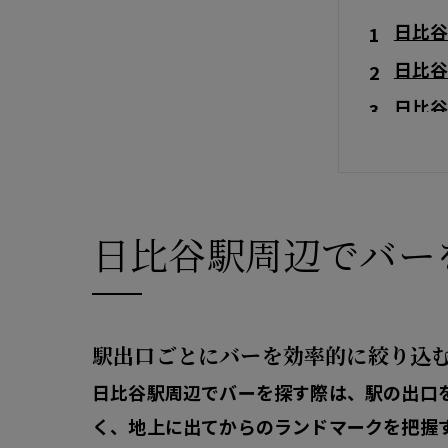
日比
日比
日比
日比
日比
日比
日比谷駅周辺でバー
アクセ
関連
対応
駅出口ごとにバーを効率的に絞り込
日比谷駅周辺でバーを探す際は、
駅の出口
く、地上に出てからの
ランドマークを把握