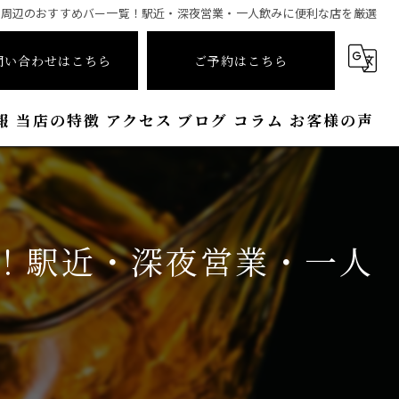
駅周辺のおすすめバー一覧！駅近・深夜営業・一人飲みに便利な店を厳選
問い合わせはこちら
ご予約はこちら
報
当店の特徴
アクセス
ブログ
コラム
お客様の声
シガー
ワイン
！駅近・深夜営業・一人
接待
喫煙
おしゃれ