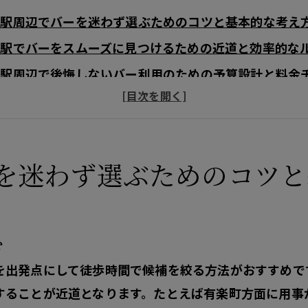
谷駅周辺でバーを迷わず選ぶためのコツと基本的な考え
谷駅でバーをスムーズに見つけるための近道と効率的な
谷駅周辺で後悔しないバー利用のための予算設計と料金
谷駅エリアのバーについて
谷駅エリアでバーが選ばれる理由について
谷駅エリアについて
を迷わず選ぶためのコツと
ス
エリア
地域
む
を出発点にして徒歩時間で候補を絞る
方法がおすすめで
することが近道
となります。たとえば有楽町方面に用事