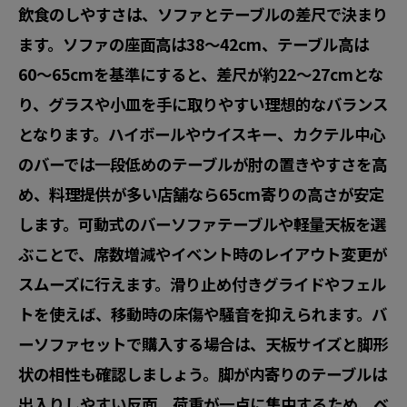
飲食のしやすさは、ソファとテーブルの差尺で決まり
ます。ソファの座面高は
38〜42cm
、テーブル高は
60〜65cm
を基準にすると、差尺が約22〜27cmとな
り、グラスや小皿を手に取りやすい理想的なバランス
となります。ハイボールやウイスキー、カクテル中心
のバーでは一段低めのテーブルが肘の置きやすさを高
め、料理提供が多い店舗なら65cm寄りの高さが安定
します。可動式のバーソファテーブルや軽量天板を選
ぶことで、席数増減やイベント時のレイアウト変更が
スムーズに行えます。滑り止め付きグライドやフェル
トを使えば、移動時の床傷や騒音を抑えられます。バ
ーソファセットで購入する場合は、天板サイズと脚形
状の相性も確認しましょう。脚が内寄りのテーブルは
出入りしやすい反面、荷重が一点に集中するため、ベ