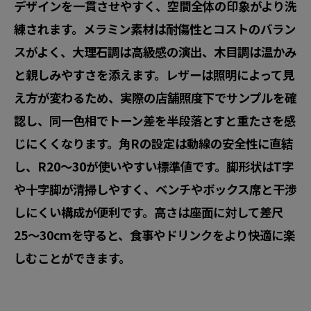
デザインを一貫させやすく、空間全体の印象がより洗
練されます。メラミン素材は耐傷性とコストのバラン
スがよく、
大理石調は高級感の演出
、木目調は温かみ
と親しみやすさを添えます。レザーは照明によって見
え方が変わるため、実際の店舗照度下でサンプルを確
認し、
同一色相でトーン差を半段落とす
と重たさを感
じにくくなります。角Rの設定は動線の安全性に直結
し、
R20〜30
が使いやすい標準値です。脚形状はT字
や十字脚が清掃しやすく、ベンチやボックス席と干渉
しにくい構成が便利です。高さは座面に対して
差尺
25〜30cm
を守ると、食事やドリンクをより快適に楽
しむことができます。