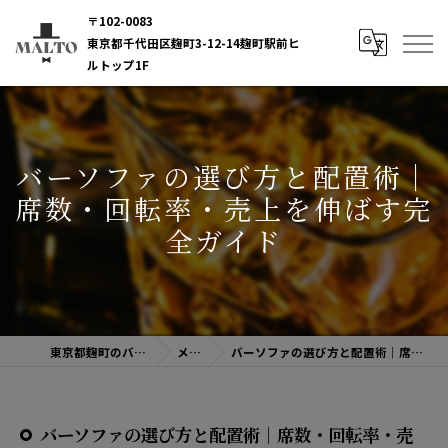
〒102-0083
東京都千代田区麹町3-12-14麹町駅前ヒ
ルトップ1F
バーソファの選び方と配置術｜
席数・回転率・売上を伸ばす完
全ガイド
東京都麹町のバーならBAR MALTO
メディア
バーソファの選び方と配置術｜席数・回転率・売上を伸ばす完全ガイド
バーソファの選び方と配置術｜席数・回転率・売