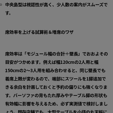
中央島型
は視認性が高く、少人数の案内がスムーズで
す。
席効率を上げる試算術＆増席のワザ
席効率は「モジュール幅の合計÷壁長」でおおよその
目安がつかめます。例えば幅120cmの2人用と幅
150cmの2〜3人用を組み合わせると、同じ壁長でも
着席上限が変わるので、端部にスツールを1脚追加で
きる余白を計画しておくと予約の偏りにも強くなりま
す。バーソファの背もたれ厚みやテーブル脚の形状も
有効幅に影響を与えるため、必ず実測値で検討しまし
ょう。既存店舗でも、大型テーブルを
小径の丸天板
に