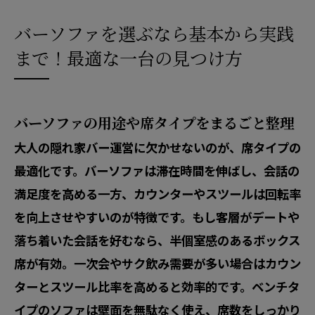
注ポイント
アクセス
バーソファを選ぶなら基本から実践
まで！最適な一台の見つけ方
バーソファの用途や席タイプをまるごと整理
大人の隠れ家バー運営に欠かせないのが、席タイプの
最適化です。バーソファは滞在時間を伸ばし、会話の
満足度を高める一方、カウンターやスツールは回転率
を向上させやすいのが特徴です。もし客層がデートや
落ち着いた会話を好むなら、半個室感のあるボックス
席が有効。一次会やサク飲み需要が多い場合はカウン
ターとスツール比率を高めると効率的です。ベンチタ
イプのソファは壁面を無駄なく使え、席数をしっかり