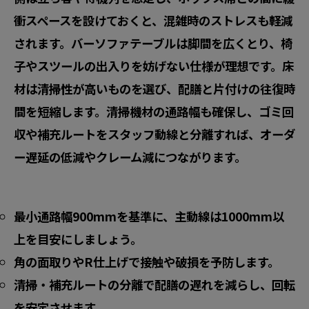
衝スペースを設けておくと、混雑時のストレスも軽減
されます。バーソファテーブルは脚間を広くとり、椅
子やスツールの出入りを妨げない仕様が理想です。床
材は清掃性が高いものを選び、
配膳と片付けの往復時
間
を短縮します。清掃機材の通路幅も確保し、ゴミ回
収や補充ルートをスタッフ動線と分離すれば、
オーダ
ー遅延の低減
やクレーム減につながります。
最小通路幅900mm
を基準に、主動線は1000mm以
上を目安にしましょう。
角の面取りやR仕上げ
で接触や破損を予防します。
清掃・補充ルートの分離
で配膳の遅れを減らし、回転
を安定させます。