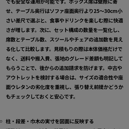
でも安全な運用が可能です。ボックス席は壁際に寄
せ、テーブル奥行はソファ座面奥行より25〜30cm小
さい差尺で選ぶと、食事やドリンクを楽しむ際に快適
さが増します。次に、セット構成の数量を一覧化し、
席数とテーブル数、スツールやチェアの追加数を見え
る化して比較します。見積もりの際は本体価格だけで
なく、
送料や搬入費、張地のグレード差額
も明記して
もらうことで、後からの追加請求を防げます。中古や
アウトレットを検討する場合は、
サイズの適合性や座
面ウレタンの劣化度
を重視し、張り替え前提かどうか
もチェックしておくと安心です。
柱・段差・巾木の実寸を図面に反映する