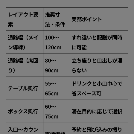
レイアウト要
推奨寸
実務ポイント
素
法・条件
通路幅（メイ
100〜
すれ違いと配膳が同時
ン導線）
120cm
に可能
通路幅（席回
80〜
立ち座りと皿出しが滞
り）
90cm
らない
55〜
ドリンクと小皿中心で
テーブル奥行
65cm
省スペース可
60〜
ボックス奥行
滞在目的に応じて選択
75cm
入口〜カウン
予約と飛び込みの振り