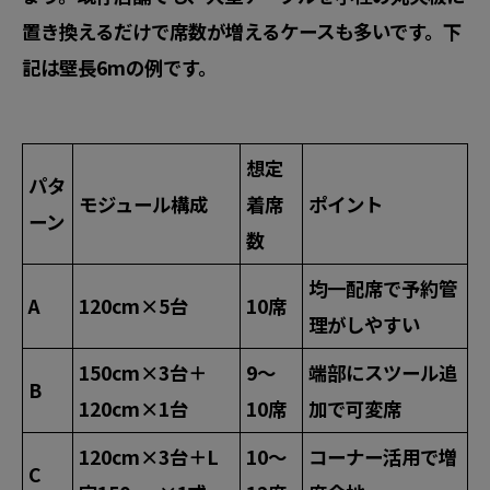
置き換えるだけで席数が増えるケースも多いです。下
記は壁長6mの例です。
想定
パタ
モジュール構成
着席
ポイント
ーン
数
均一配席で予約管
A
120cm×5台
10席
理がしやすい
150cm×3台＋
9〜
端部にスツール追
B
120cm×1台
10席
加で可変席
120cm×3台＋L
10〜
コーナー活用で増
C