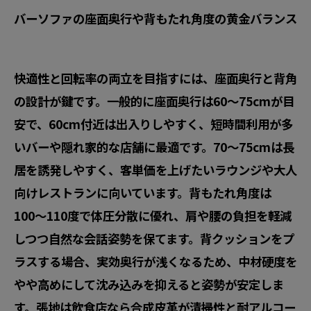
バーソファの座面奥行や背もたれ角度の黄金バランス
快適性と回転率の両立を目指すには、座面奥行と背角
の設計が鍵です。一般的に座面奥行は
60〜75cm
が目
安で、60cm付近は出入りしやすく、短時間利用が多
いバーや隠れ家的な店舗に最適です。
70〜75cm
は長
居を誘発しやすく、客単価を上げたいラウンジや大人
向けレストランに向いています。背もたれ角度は
100〜110度
で体圧分散に優れ、肩や腰の負担を軽減
しつつ自然な会話姿勢を保てます。背クッションをプ
ラスする場合、実効奥行が浅くなるため、中材硬度を
やや高めにして沈み込みを抑えると姿勢が安定しま
す。張地は飲食店なら合成皮革が清掃性と耐アルコー