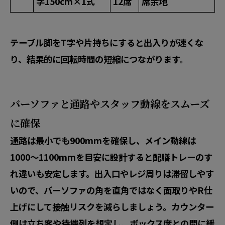
字150cm×1式
12席
席余地
テーブル脚を
T字や片持ち
にすると出入りが速くな
り、結果的に
回転時間の短縮
につながります。
バーソファと通路やスタッフ動線をスムーズ
に確保
通路は最小でも900mmを確保し、メイン動線は
1000〜1100mmを目安に設計すると配膳トレーのす
れ違いも安定します。出入口やレジ周りは滞留しやす
いので、バーソファの角を直角ではなく
面取りやR仕
上げ
にして接触リスクを減らしましょう。カウンター
側は立ち客や待機列を想定し、ボックス席との間に緩