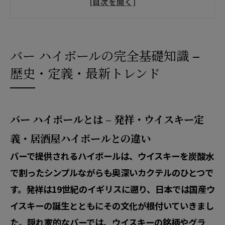
バー ハイボール 作り方 – プロバーテンダー
直伝レシピと自宅再現
バー ハイボール ペアリング・おつまみ – プ
ロおすすめ組み合わせ
バー ハイボールの完全基礎知識 –
アクセス
歴史・定義・最新トレンド
バー ハイボールとは – 発祥・ウイスキー定
義・居酒屋ハイボールとの違い
バーで提供されるハイボールは、ウイスキーを炭酸水
で割ったシンプルながらも奥深いカクテルのひとつで
す。発祥は19世紀のイギリスに遡り、日本では国産ウ
イスキーの誕生とともにその文化が根付いていきまし
た。隠れ家的なバーでは、ウイスキーの銘柄やグラ