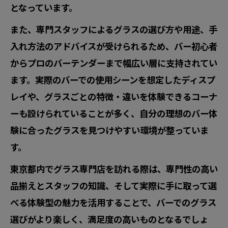
カクテルグラスを美しく持つテクニック
となっています。
香りを楽しむためのバーグラス活用術
また、専門スタッフによるグラスの選び方や用途、手
バーで香りを引き出すグラス選びのコツ
入れ方法のアドバイスが受けられるため、バー初心者
東京都のグラス専門店で香り体験を広げ
からプロのバーテンダーまで幅広い層に支持されてい
る
ます。実際のバーでの使用シーンを想定したディスプ
レイや、グラスごとの特徴・違いを体験できるコーナ
バー用品を活用した香りの楽しみ方の工
ーも設けられていることが多く、自分の理想のバー体
夫
験に合ったグラスを見つけやすい環境が整っていま
カクテルグラスで香りを堪能する方法
す。
グラスの形で変わるバーの香り体験
東京都内でグラス専門店を訪れる際は、専門性の高い
初心者でも安心の東京都バーグラス基本知識
品揃えとスタッフの知識、そして実際に手に取って選
バー初心者が知りたいグラスの種類と特
べる体験型の魅力を活用することで、バーでのグラス
徴
選びがより楽しく、満足度の高いものとなるでしょ
東京都で選ぶバーグラスの基礎知識まと