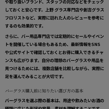
や取り扱いブランド、スタッフの対応などをチェック
カクテルグラス使用時のマナー入門
しておくと安心です。上野 グラス専門店や創吉グラス
東京で注目されるバー用品の最新動向
フロリストなど、実際に訪れた人のレビューを参考に
今注目のバー用品を東京都でチェック
するのも効果的です。
グラス専門店が提案する最新バーグッズ
さらに、バー用品専門店では定期的にセールやイベン
バーで話題のユニークなグラス事情
トを開催している場合もあるため、最新情報をSNS
カクテルグラスのトレンドと選び方
や公式サイトで確認しておくとお得に購入できるチャ
バー用品専門店の最新アイテム事情
ンスも広がります。自分の理想のバーグラスや用品を
見つけるためには、複数店舗を比較しながら、実際に
足を運んでみることが大切です。
バーグラス購入前に知りたい選び方の基本
バーグラスを選ぶ際の基本は、用途や飲みたいお酒の
種類に応じた形状や容量、素材を理解することです。