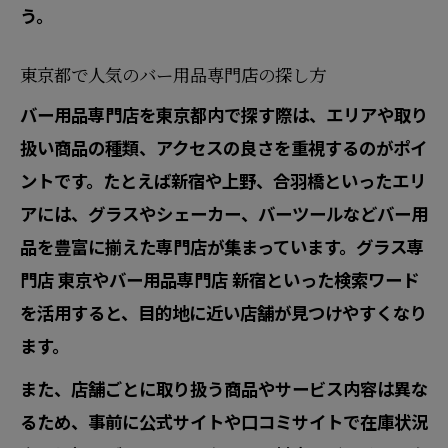
う。
め
バー用品専門店で揃えるグラス入門ガイ
東京都で人気のバー用品専門店の探し方
ド
バー用品専門店を東京都内で探す際は、エリアや取り
グラス専門店で聞ける初心者の疑問解決
扱い商品の種類、アクセスの良さを重視するのがポイ
法
ントです。たとえば新宿や上野、合羽橋といったエリ
カクテルグラス選びの初心者ポイント
アには、グラスやシェーカー、バーツールなどバー用
バーでグラスを扱う際のスマートなマナー
品を豊富に揃えた専門店が集まっています。グラス専
門店 東京やバー用品専門店 新宿といった検索ワード
バーで実践したいグラスの扱い方マナー
を活用すると、目的地に近い店舗が見つけやすくなり
東京都内バーのグラスマナー最新ガイド
ます。
グラス専門店が教えるバーの所作と注意
点
また、店舗ごとに取り扱う商品やサービス内容は異な
るため、事前に公式サイトや口コミサイトで在庫状況
バー用品活用時のスマートな振る舞い方