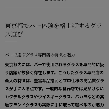
本
カクテルグラスが映えるバーの楽しみ方
東京都でバー体験を格上げするグラ
バカラグラス修理を活用したバー体験向
ス選び
上術
グラスの持ち方が変えるバーでの印象
バーで好印象な正しいグラスの持ち方と
バーで選ぶグラス専門店の特徴と魅力
は
東京都内には、バーで使用されるグラスを専門的に扱
東京都のバーでスマートに見える手元の
う店舗が数多く存在します。こうしたグラス専門店の
所作
最大の特徴は、豊富な品揃えとプロ仕様の高品質グラ
バーグラス選びと持ち方のマナーを徹底
スが手に入る点です。一般的な食器店では見かけない
解説
カクテルグラスやウイスキーグラス、バカラなどの高
バー用品専門店で学ぶ持ち方のポイント
級ブランドグラスも実際に手に取って選べるのが魅力