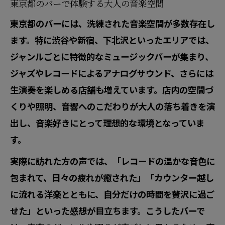
ジャズとバー空間が織りなす静かな夜
東京都のバーで体験する大人の音楽空間
東京のバーでジャズに浸る贅沢な時間
東京都のバーには、洗練された音楽空間が多数存在し
ミュージックバー東京で感じる上質な静けさ
ます。特に渋谷や新宿、下北沢といったエリアでは、
ジャンルごとに特徴的なミュージックバーが集まり、
ミュージックバー東京が生む静かな空間
ジャズやレコードによるアナログサウンド、さらには
バー音楽で感じる上質な静けさの秘密
生演奏を楽しめる店舗も増えています。店内の空間づ
東京のバーで体験する静寂と音楽の調和
くりや照明、音響へのこだわりが大人の落ち着きを演
ミュージックバーで味わう贅沢な静けさ
出し、音楽好きにとって理想的な環境となっていま
バー東京で大人が求める静かな時間とは
す。
レコードが響くバーの夜を楽しむ方法
実際に訪れた方の声では、「レコードの温かな音色に
東京のレコードバーで音楽を楽しむ極意
包まれて、日々の疲れが癒された」「カウンター越し
ミュージックバー東京でレコードを満喫
に流れる洋楽とともに、自分だけの時間を贅沢に過ご
バーでアナログ音源を味わう楽しみ方
せた」といった感想が目立ちます。こうしたバーで
レコードバー東京で感じる音楽の深み