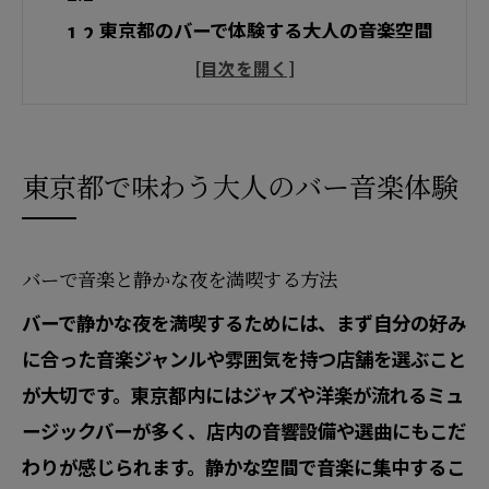
東京都のバーで体験する大人の音楽空間
ミュージックバーが叶える癒しの時間と
は
東京で見つける静かなバーの選び方ガイ
ド
東京都で味わう大人のバー音楽体験
ミュージックバー東京の大人な過ごし方
ミュージックバーなら東京で静かな夜を
バーで音楽と静かな夜を満喫する方法
ミュージックバー東京で味わう静けさ
バーで静かな夜を満喫するためには、まず自分の好み
バーで静かな音楽を楽しむ大人の夜
に合った音楽ジャンルや雰囲気を持つ店舗を選ぶこと
東京のミュージックバーで心を癒す時間
が大切です。東京都内にはジャズや洋楽が流れるミュ
バー音楽で感じる東京の夜の魅力とは
ージックバーが多く、店内の音響設備や選曲にもこだ
静かな夜におすすめのバー選びのコツ
わりが感じられます。静かな空間で音楽に集中するこ