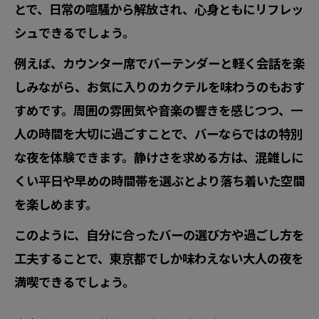
とで、日常の喧騒から解放され、心身ともにリフレッ
ひとり時間を満喫するバーでの音楽の魅力
シュできるでしょう。
一人でも楽しめるミュージックバー東京
例えば、カウンター席でバーテンダーと軽く会話を楽
バーで過ごす大人の静かなひととき体験
しみながら、お気に入りのカクテルを味わうのもおす
東京のバーで一人音楽を味わうポイント
すめです。周囲の雰囲気や音楽の響きを感じつつ、一
ミュージックバーで静かに心を癒す方法
人の時間を大切に過ごすことで、バーならではの特別
バー音楽に包まれる一人時間の楽しみ方
な夜を体験できます。静けさを求める方は、混雑しに
ジャズに包まれるバーの心地よさを東京で発
くい平日や早めの時間帯を選ぶとより落ち着いた空間
見
を楽しめます。
東京のバーで味わうジャズ音楽の魅力
このように、自分に合ったバーの選び方や過ごし方を
ミュージックバー東京で感じるジャズの
工夫することで、東京都でしか味わえない大人の夜を
力
満喫できるでしょう。
バーで心地よさを生み出す音楽体験