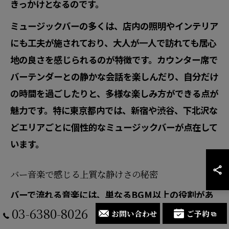
きっかけとなるのです。
ミュージックバーの多くは、店内の照明やインテリア
にも工夫が施されており、大人が一人で訪れても居心
地の良さを感じられるのが特徴です。カウンター席で
バーテンダーとの静かな会話を楽しんだり、自分だけ
の時間を過ごしたりと、多様な楽しみ方ができる点が
魅力です。特に東京都内では、新宿や渋谷、下北沢な
どエリアごとに個性的なミュージックバーが点在して
います。
バー音楽で感じる上質な静けさの秘密
バーで流れる音楽には、単なるBGM以上の役割があ
03-6380-8026
ります。厳選された音楽は、会話や思索の邪魔をせ
お問い合わせ
ご予約
ず、空間全体に心地よい静けさを生み出します。音量