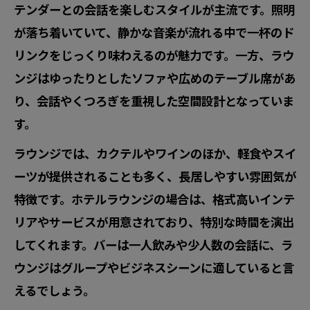
しむ
テンダーとの会話を楽しむスタイルが主流です。照明
ラウンジでゆったりと過ごすためのコツ
が落ち着いていて、静かな音楽が流れる中で一杯のド
リンクをじっくり味わえるのが魅力です。一方、ラウ
バー ラウンジ 女の子と上質な時間を過ご
ンジはゆったりとしたソファや広めのテーブル席があ
す方法
り、会話やくつろぎを重視した空間設計となっていま
予算で安心して選ぶバーのコツ
す。
バーでいくらあれば大丈夫かをシミュレ
ラウンジでは、カクテルやワインのほか、軽食やスイ
ーション
ーツが提供されることも多く、長居しやすい雰囲気が
バーの予算感とラウンジとの料金比較ポ
特徴です。ホテルラウンジの場合は、格式高いインテ
イント
リアやサービスが用意されており、特別な時間を演出
バー ラウンジ ホテル利用時の予算調整術
してくれます。バーは一人飲みや少人数の会話に、ラ
予算内で楽しむバーの選び方と注意点
ウンジはグループやビジネスシーンに適していると言
バー ラウンジの相場を知って安心利用へ
えるでしょう。
バーの暗黙ルールを知って快適体験