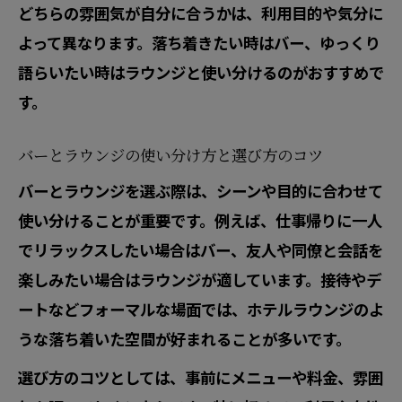
どちらの雰囲気が自分に合うかは、利用目的や気分に
バーの暗黙ルールで大人のマナーを身に
よって異なります。落ち着きたい時はバー、ゆっくり
つける
語らいたい時はラウンジと使い分けるのがおすすめで
バーとラウンジで違うルールやマナーを
す。
解説
バーでの注文や会話のタイミングを知る
バーとラウンジの使い分け方と選び方のコツ
コツ
バーとラウンジを選ぶ際は、シーンや目的に合わせて
バー利用時に気をつけたい服装や身だし
使い分けることが重要です。例えば、仕事帰りに一人
なみ
でリラックスしたい場合はバー、友人や同僚と会話を
バーラウンジ 女の子との適切な距離感を
楽しみたい場合はラウンジが適しています。接待やデ
保つ
ートなどフォーマルな場面では、ホテルラウンジのよ
うな落ち着いた空間が好まれることが多いです。
接待やデートに最適な夜の過ごし方
バーとラウンジどちらが接待やデートに
選び方のコツとしては、事前にメニューや料金、雰囲