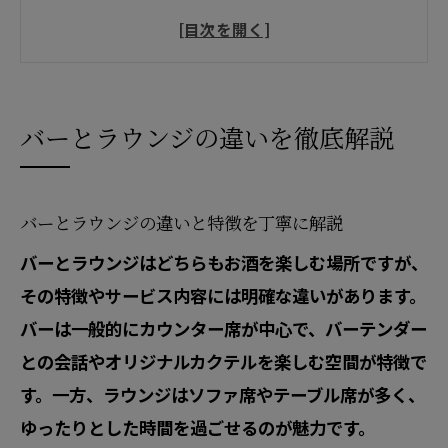
バーとラウンジの意味や雰囲気の違いを
知る
バーとラウンジの使い分け方と選び方の
コツ
バーとラウンジの違いを徹底解説
バーとラウンジ 風営法上の違いと安心ポ
イント
バーとラウンジの違いと特徴を丁寧に解説
ラウンジとバーどちらが自分に合うかを
バーとラウンジはどちらもお酒を楽しむ場所ですが、
見極める
その特徴やサービス内容には明確な違いがあります。
初めてでも安心のバー利用ガイド
バーは一般的にカウンター席が中心で、バーテンダー
バー初心者でも安心の利用マナーと流れ
との会話やオリジナルカクテルを楽しむ空間が特徴で
を解説
す。一方、ラウンジはソファ席やテーブル席が多く、
初めてのバーで失敗しない頼み方と過ご
ゆったりとした時間を過ごせるのが魅力です。
し方