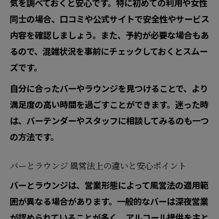
最適か
気を調べておくと安心です。特に初めての利用や女性
同士の場合、口コミや公式サイトで安全性やサービス
バー利用で印象を良くするふるまいのポ
内容を確認しましょう。また、予約が必要な場合もあ
イント
るので、混雑状況を事前にチェックしておくとスムー
ラウンジで大人の接待を成功させるコツ
ズです。
バーとラウンジのシーン別おすすめ活用
法
自分に合ったバーやラウンジを見つけることで、より
満足度の高い時間を過ごすことができます。迷った時
バー ラウンジ 女の子との上手な会話術を
は、バーテンダーやスタッフに相談してみるのも一つ
紹介
の方法です。
バーとラウンジ 風営法上の違いと安心ポイント
バーとラウンジは、営業形態によって風営法の適用範
囲が異なる場合があります。一般的なバーは深夜営業
が認められていることが多く、アルコール提供を主と