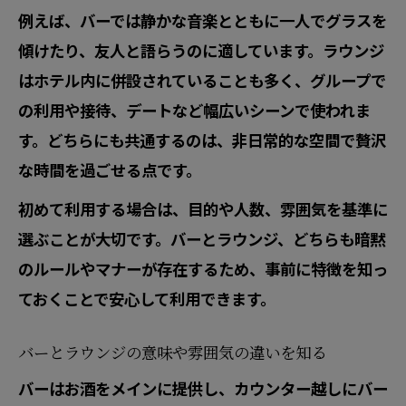
例えば、バーでは静かな音楽とともに一人でグラスを
バーでの女の子との会話や席選びのポイ
傾けたり、友人と語らうのに適しています。ラウンジ
ント
はホテル内に併設されていることも多く、グループで
バー利用時に押さえたいラウンジとの違
の利用や接待、デートなど幅広いシーンで使われま
い
す。どちらにも共通するのは、非日常的な空間で贅沢
バー ラウンジのバイトが教える安心な楽
な時間を過ごせる点です。
しみ方
初めて利用する場合は、目的や人数、雰囲気を基準に
ラウンジという空間の楽しみ方とは
選ぶことが大切です。バーとラウンジ、どちらも暗黙
ラウンジの魅力とバーとの空間演出の違
のルールやマナーが存在するため、事前に特徴を知っ
い
ておくことで安心して利用できます。
ラウンジは何をする場所かを分かりやす
く解説
バーとラウンジの意味や雰囲気の違いを知る
ホテルのラウンジと一般バーの違いを楽
バーはお酒をメインに提供し、カウンター越しにバー