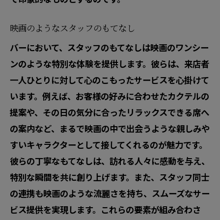
る
ストレスからの開放感を求めて
映画のようなスタッフのもてなし
映画のようなひとときで心を癒す
バーにおいて、スタッフのもてなしは映画のワンシー
日常を忘れるための特別な場所
ンのような特別な体験を提供します。彼らは、来店者
一人ひとりに対して心のこもったサービスを心掛けて
心のバランスを取り戻す場所
います。例えば、お客様の好みに合わせたカクテルの
映画的空間で見つける安らぎ
提案や、その日の気分に合ったリラックスできる席へ
新たな視点を得るための休息
の案内など、まるで映画の中で出会うような親しみや
すいキャラクターとして接してくれるのが魅力です。
彼らの丁寧なもてなしは、訪れる人々に感動を与え、
特別な瞬間を共に創り上げます。また、スタッフ同士
の連携も映画のような流麗さを持ち、スムーズなサー
ビス提供を実現します。これらの要素が組み合わさ