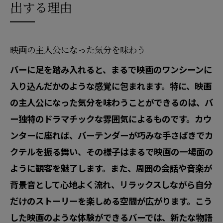
出する理由
訪れる人々が織り成すドラマ
映画のようなバーで味わうカクテルの魅力
クラシックカクテルが織り成すストーリ
映画の主人公になった気分を味わう
ー
バーに足を踏み入れると、まるで映画のワンシーンに
オリジナルカクテルの裏に隠された物語
入り込んだかのような感覚に包まれます。特に、映画
映画にインスパイアされたドリンク
の主人公になった気分を味わうことができるのは、バ
カクテル一杯で体験する映画のワンシー
ー独特のドラマチックな雰囲気によるものです。カウ
ン
ンターに座れば、バーテンダーが巧みな手さばきでカ
クテルを振る舞い、その様子はまるで映画の一場面の
カクテルを通じて出会う新たな世界
ように観客を魅了します。また、周囲の会話や音楽が
バーテンダーの技術が光る一瞬
背景音として心地よく流れ、リラックスしながら自分
バーで心をリセットして新たな物語を始める
だけのストーリーを楽しめる空間が広がります。こう
日常からのリセットを促すひととき
した映画のような体験ができるバーでは、新たな物語