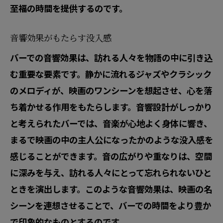
至福の時間を提供するのです。
共通の趣味でつながる人々
映画の登場人物のような人々との出会い
音響効果がもたらす没入感
偶然の出会いがもたらす感動
バーでの音響効果は、訪れる人々を物語の中に引き込
思い出に残る瞬間を共有する
む重要な要素です。静かに流れるジャズやクラシック
映画の主人公になった気分でバーを楽しむ
のメロディが、映画のワンシーンを想起させ、心を落
非日常を味わうための演出
ち着かせる作用をもたらします。音響設計がしっかり
映画の世界に没入するひととき
と考えられたバーでは、音楽が心地よく身体に響き、
まるで映画の中の主人公になったかのような没入感を
主人公のようにカクテルを楽しむ
感じることができます。音の広がりや重なりは、空間
自分だけのストーリーを紡ぐ
に深みを与え、訪れる人々にとって忘れられないひと
日常を離れて映画の旅に出る
ときを演出します。このような音響効果は、映画の名
映画の中の自分を見つける体験
シーンを連想させることで、バーでの時間をより豊か
バーの魅力に浸ることで日常からの脱出を図
で印象的なものとするのです。