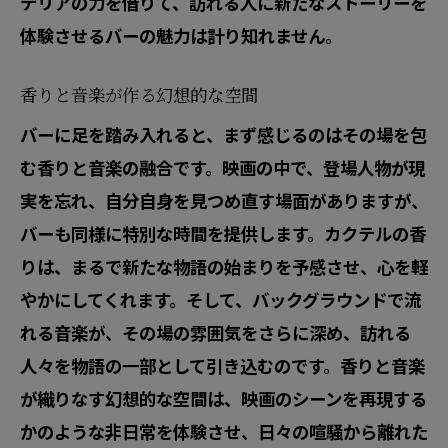
映画に登場するバーのような体験を現実で楽
テリアの力を借りて、訪れる人に新たなストーリーを
しむ
体験させるバーの魅力は計り知れません。
映画からインスパイアされた空間デザイ
香りと音楽が作る幻想的な空間
ン
バーに足を踏み入れると、まず感じるのはその場を包
スクリーンの中のバーを再現する演出
む香りと音楽の融合です。映画の中で、登場人物が現
映画愛好家が集う特別な夜
実を忘れ、自分自身を見つめ直す場面がありますが、
フィクションとリアルの融合
バーも同様に特別な時間を提供します。カクテルの香
映画的演出を楽しむイベント
りは、まるで新たな物語の始まりを予感させ、心を軽
映画のワンシーンを体感する瞬間
やかにしてくれます。そして、バックグラウンドで流
バーでの新しい出会いが生むドラマティック
れる音楽が、その場の雰囲気をさらに深め、訪れる
な瞬間
人々を物語の一部として引き込むのです。香りと音楽
映画のような出会いが待つ場所
が織りなす幻想的な空間は、映画のシーンを再現する
かのような非日常を体験させ、日々の喧騒から離れた
一期一会の交流が生む物語