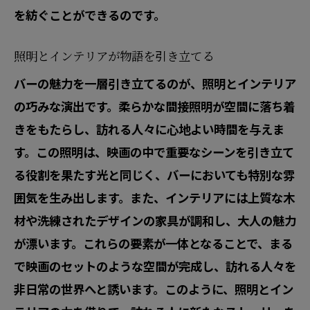
新しいアイディアが生まれる静かな時間
を紡ぐことができるのです。
自己リフレッシュのためのバー体験
映画のように自分を見つめ直す場
照明とインテリアが物語を引き立てる
心の旅路を始めるきっかけに
バーの魅力を一層引き立てるのが、照明とインテリア
の巧みな演出です。柔らかな間接照明が空間に落ち着
リラックスと再発見のプロセス
きをもたらし、訪れる人々に心地よい時間を与えま
バーの照明と音楽が作り出す非日常空間
す。この照明は、映画の中で重要なシーンを引き立て
映画館のような照明効果
る役割を果たす光と同じく、バーにおいても特別な雰
心を落ち着かせる音楽の力
囲気を生み出します。また、インテリアには上質な木
感情を揺さぶるサウンドトラック
材や洗練されたデザインの家具が調和し、大人の魅力
光と影が織り成す幻想的な空間
が漂います。これらの要素が一体となることで、まる
日常を忘れるマジックアワー
で映画のセットのような空間が完成し、訪れる人々を
リズムに乗って楽しむ新しい体験
非日常の世界へと誘います。このように、照明とイン