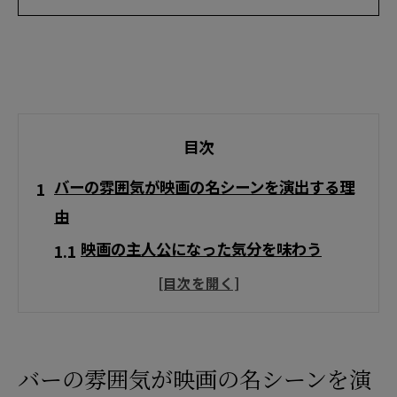
目次
バーの雰囲気が映画の名シーンを演出する理
由
映画の主人公になった気分を味わう
照明とインテリアが物語を引き立てる
香りと音楽が作る幻想的な空間
音響効果がもたらす没入感
バーの雰囲気が映画の名シーンを演
映画のようなスタッフのもてなし