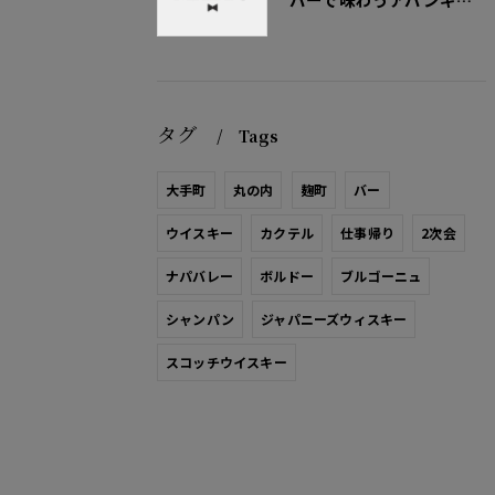
タグ
Tags
大手町
丸の内
麹町
バー
ウイスキー
カクテル
仕事帰り
2次会
ナパバレー
ボルドー
ブルゴーニュ
シャンパン
ジャパニーズウィスキー
スコッチウイスキー